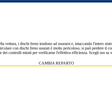
la vettura, i dischi freno tendono ad usurarsi e, intaccando l'intero sis
ircolare con dischi freno usurati è molto pericoloso, si può perdere il c
are dei controlli mirati per verificarne l'effettiva efficienza. Scegli o
CAMBIA REPARTO