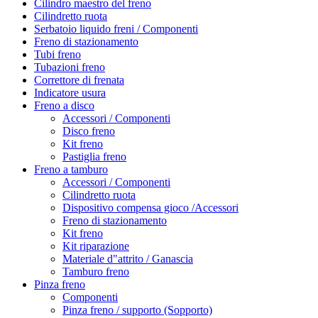
Cilindro maestro del freno
Cilindretto ruota
Serbatoio liquido freni / Componenti
Freno di stazionamento
Tubi freno
Tubazioni freno
Correttore di frenata
Indicatore usura
Freno a disco
Accessori / Componenti
Disco freno
Kit freno
Pastiglia freno
Freno a tamburo
Accessori / Componenti
Cilindretto ruota
Dispositivo compensa gioco /Accessori
Freno di stazionamento
Kit freno
Kit riparazione
Materiale d"attrito / Ganascia
Tamburo freno
Pinza freno
Componenti
Pinza freno / supporto (Sopporto)