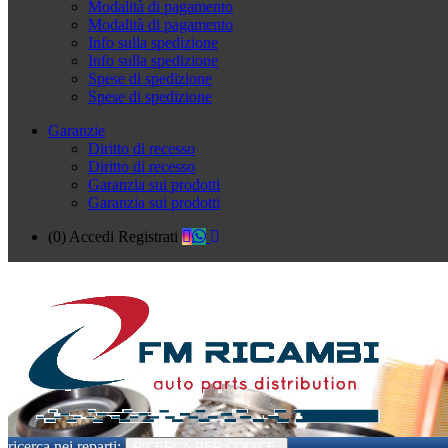
Modalità di pagamento
Modalità di pagamento
Info sulla spedizione
Info sulla spedizione
Spese di spedizione
Spese di spedizione
Garanzie
Diritto di recesso
Diritto di recesso
Garanzia sui prodotti
Garanzia sui prodotti
(0)
Accedi
Registrati
ricerca nei reparti:
RICERCA PER CODICE