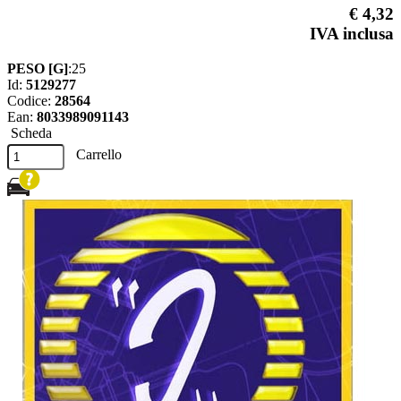
€ 4,32
IVA inclusa
PESO [G]
:25
Id:
5129277
Codice:
28564
Ean:
8033989091143
Scheda
Carrello