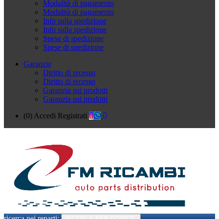
Modalità di pagamento
Modalità di pagamento
Info sulla spedizione
Info sulla spedizione
Spese di spedizione
Spese di spedizione
Garanzie
Diritto di recesso
Diritto di recesso
Garanzia sui prodotti
Garanzia sui prodotti
(0)
Accedi
Registrati
ricerca nei reparti:
RICERCA PER CODICE