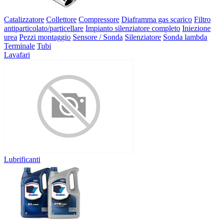
Catalizzatore
Collettore
Compressore
Diaframma gas scarico
Filtro
antiparticolato/particellare
Impianto silenziatore completo
Iniezione
urea
Pezzi montaggio
Sensore / Sonda
Silenziatore
Sonda lambda
Terminale
Tubi
Lavafari
Lubrificanti