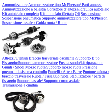
Ammortizzatore
Ammortizzatore tipo McPherson/ Parti annesse
Ammortizzazione a balestra
Correttore d"altezza/Idraulica autotelaio
Kit autotelaio completo
Kit autotelaio filettato
Oli
Sospensione
Sospensione pneumatica
Supporto ammortizzatore tipo McPherson
Sospensione assiale / Guida ruota / Ruote
Attrezzi/Utensili
Braccio trasversale oscillante /Supporto B.t.o.,
Fissaggio/Supporto ammortizzatore
Fuso a snodo/kit riparazione
Giunti / Snodi
Mozzo ruota/Supporto mozzo ruota
Pressione
pneumatici-sistema controllo
Puntelli / Aste / Barre
Puntone calotta /
braccio trasversale
Ruota / Fissaggio ruota
Stabilizzatore / parti di
fissaggio
Supporto assale/ Supporto corpo assiale
Trasmissione a cinghia