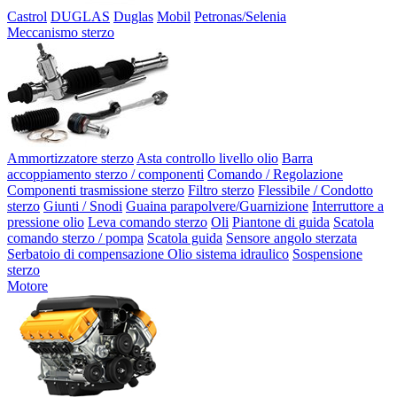
Castrol
DUGLAS
Duglas
Mobil
Petronas/Selenia
Meccanismo sterzo
Ammortizzatore sterzo
Asta controllo livello olio
Barra
accoppiamento sterzo / componenti
Comando / Regolazione
Componenti trasmissione sterzo
Filtro sterzo
Flessibile / Condotto
sterzo
Giunti / Snodi
Guaina parapolvere/Guarnizione
Interruttore a
pressione olio
Leva comando sterzo
Oli
Piantone di guida
Scatola
comando sterzo / pompa
Scatola guida
Sensore angolo sterzata
Serbatoio di compensazione Olio sistema idraulico
Sospensione
sterzo
Motore