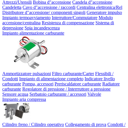
Attrezzi/Utensili
Bobina d"accensione
Candela d"accensione
Candeletta
Cavo d"accensione / raccordi
Centralina elettronica/Rel
Distributore d"accensione/ componenti singoli
Generatore impulso
Impianto termoavviamento
Interruttore/Commutatore
Modulo
accensione/centralina
Resistenza di compensazione
Sistema di
depressione
Spia incandescenza
Impianto alimentazione carburante
Ammortizzatore pulsazioni
Filtro carburante/Carter
Flessibili /
Condotti
Impianto di alimentazione completo
Indicatore livello
carburante
Pompa, accessori
Preriscaldatore carburante
Radiatore
carburante
Regolatore di pressione / Interrruttore a pressione
Sensore acqua
Serbatoio carburante / accessori
Valvole
Impianto aria compressa
Cilindro freno / Cilindro operativo
Collegamento di prova
Condotti /