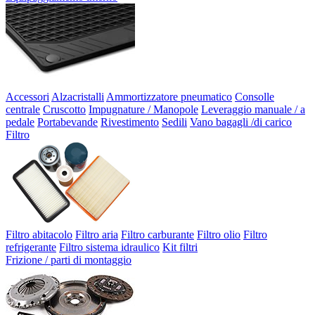
Accessori
Alzacristalli
Ammortizzatore pneumatico
Consolle
centrale
Cruscotto
Impugnature / Manopole
Leveraggio manuale / a
pedale
Portabevande
Rivestimento
Sedili
Vano bagagli /di carico
Filtro
Filtro abitacolo
Filtro aria
Filtro carburante
Filtro olio
Filtro
refrigerante
Filtro sistema idraulico
Kit filtri
Frizione / parti di montaggio