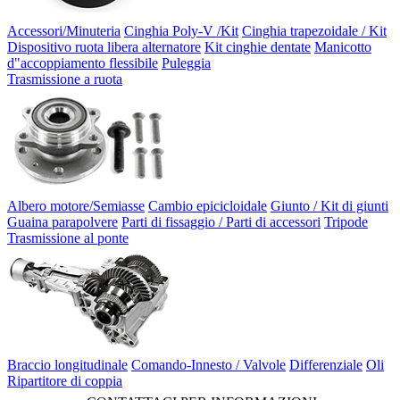
Accessori/Minuteria
Cinghia Poly-V /Kit
Cinghia trapezoidale / Kit
Dispositivo ruota libera alternatore
Kit cinghie dentate
Manicotto
d"accoppiamento flessibile
Puleggia
Trasmissione a ruota
Albero motore/Semiasse
Cambio epicicloidale
Giunto / Kit di giunti
Guaina parapolvere
Parti di fissaggio / Parti di accessori
Tripode
Trasmissione al ponte
Braccio longitudinale
Comando-Innesto / Valvole
Differenziale
Oli
Ripartitore di coppia