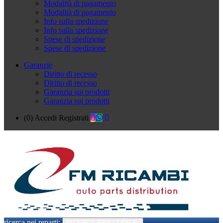
Modalità di pagamento
Modalità di pagamento
Info sulla spedizione
Info sulla spedizione
Spese di spedizione
Spese di spedizione
Garanzie
Diritto di recesso
Diritto di recesso
Garanzia sui prodotti
Garanzia sui prodotti
(0)
Accedi
Registrati
ricerca nei reparti:
RICERCA PER CODICE