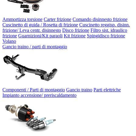
Ammortizza torsione
Carter frizione
Comando disinnesto frizione
Cuscinetto di guida / Rosetta di frizione
Cuscinetto reggisp. disinn.
frizione/ Leva centr. disinnesto
Disco frizione
Filtro sist. idraulico
frizione
Guarnizioni/Kit paraoli
Kit frizione
Spingidisco frizione
Volano
Gancio traino / parti di montaggio
Componenti / Parti di montaggio
Gancio traino
Parti elettriche
Impianto accensione/ preriscaldamento