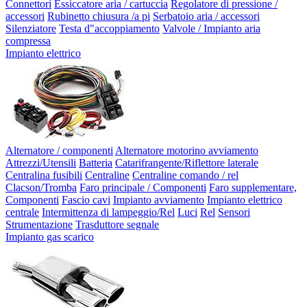
Connettori
Essiccatore aria / cartuccia
Regolatore di pressione /
accessori
Rubinetto chiusura /a pi
Serbatoio aria / accessori
Silenziatore
Testa d"accoppiamento
Valvole / Impianto aria
compressa
Impianto elettrico
Alternatore / componenti
Alternatore motorino avviamento
Attrezzi/Utensili
Batteria
Catarifrangente/Riflettore laterale
Centralina fusibili
Centraline
Centraline comando / rel
Clacson/Tromba
Faro principale / Componenti
Faro supplementare,
Componenti
Fascio cavi
Impianto avviamento
Impianto elettrico
centrale
Intermittenza di lampeggio/Rel
Luci
Rel
Sensori
Strumentazione
Trasduttore segnale
Impianto gas scarico