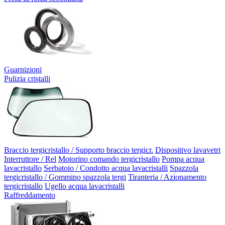
Guarnizioni
Pulizia cristalli
Braccio tergicristallo / Supporto braccio tergicr.
Dispositivo lavavetri
Interruttore / Rel
Motorino comando tergicristallo
Pompa acqua
lavacristallo
Serbatoio / Condotto acqua lavacristalli
Spazzola
tergicristallo / Gommino spazzola tergi
Tiranteria / Azionamento
tergicristallo
Ugello acqua lavacristalli
Raffreddamento