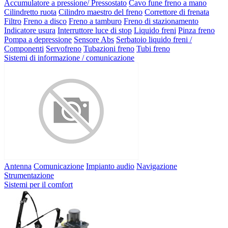
Accumulatore a pressione/ Pressostato
Cavo fune freno a mano
Cilindretto ruota
Cilindro maestro del freno
Correttore di frenata
Filtro
Freno a disco
Freno a tamburo
Freno di stazionamento
Indicatore usura
Interruttore luce di stop
Liquido freni
Pinza freno
Pompa a depressione
Sensore Abs
Serbatoio liquido freni /
Componenti
Servofreno
Tubazioni freno
Tubi freno
Sistemi di informazione / comunicazione
Antenna
Comunicazione
Impianto audio
Navigazione
Strumentazione
Sistemi per il comfort