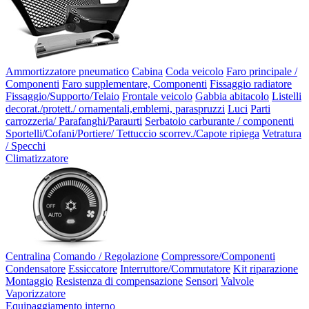
Ammortizzatore pneumatico
Cabina
Coda veicolo
Faro principale /
Componenti
Faro supplementare, Componenti
Fissaggio radiatore
Fissaggio/Supporto/Telaio
Frontale veicolo
Gabbia abitacolo
Listelli
decorat./protett./ ornamentali,emblemi, paraspruzzi
Luci
Parti
carrozzeria/ Parafanghi/Paraurti
Serbatoio carburante / componenti
Sportelli/Cofani/Portiere/ Tettuccio scorrev./Capote ripiega
Vetratura
/ Specchi
Climatizzatore
Centralina
Comando / Regolazione
Compressore/Componenti
Condensatore
Essiccatore
Interruttore/Commutatore
Kit riparazione
Montaggio
Resistenza di compensazione
Sensori
Valvole
Vaporizzatore
Equipaggiamento interno