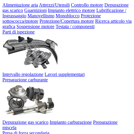
Alimentazione aria
Attrezzi/Utensili
Controllo motore
Depurazione
gas scarico
Guarnizioni
Impianto elettrico motore
Lubrificazione /
Ingrassaggio
Manovellismo
Monoblocco
Protezione
sottoscocca/motore
Protezione/Copertura motore
Ricerca articolo via
grafica
Sospensione motore
Testata / componenti
Parti di ispezione
Intervallo regolazione
Lavori supplementari
Preparazione carburante
Depurazione gas scarico
Impianto carburazione
Preparazione
miscela
Presa di forza secondaria