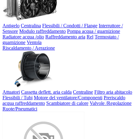
Antigelo
Centralina
Flessibili / Condotti / Flange
Interruttore /
Sensore
Modulo raffreddamento
Pompa acqua / guarnizione
Radiatore acqua /olio
Raffreddamento aria
Rel
Termostato /
guarnizione
Ventola
Riscaldamento / Aerazione
Attuatori
Cassetta deflett. aria calda
Centraline
Filtro aria abitacolo
Flessibili / Tubi
Motore del ventilatore/Componenti
Preriscaldo
acqua raffreddamento
Scambiatore di calore
Valvole /Regolazione
Ruote/Pneumatici