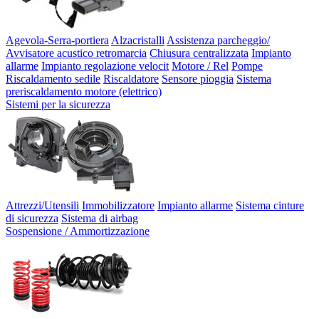
Agevola-Serra-portiera
Alzacristalli
Assistenza parcheggio/
Avvisatore acustico retromarcia
Chiusura centralizzata
Impianto
allarme
Impianto regolazione velocit
Motore / Rel
Pompe
Riscaldamento sedile
Riscaldatore
Sensore pioggia
Sistema
preriscaldamento motore (elettrico)
Sistemi per la sicurezza
Attrezzi/Utensili
Immobilizzatore
Impianto allarme
Sistema cinture
di sicurezza
Sistema di airbag
Sospensione / Ammortizzazione