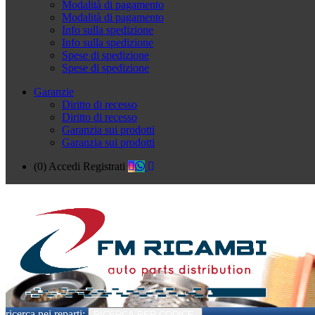
Modalità di pagamento
Modalità di pagamento
Info sulla spedizione
Info sulla spedizione
Spese di spedizione
Spese di spedizione
Garanzie
Diritto di recesso
Diritto di recesso
Garanzia sui prodotti
Garanzia sui prodotti
(0)
Accedi
Registrati
ricerca nei reparti:
RICERCA PER CODICE