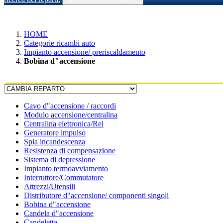
HOME
Categorie ricambi auto
Impianto accensione/ preriscaldamento
Bobina d"accensione
Cavo d"accensione / raccordi
Modulo accensione/centralina
Centralina elettronica/Rel
Generatore impulso
Spia incandescenza
Resistenza di compensazione
Sistema di depressione
Impianto termoavviamento
Interruttore/Commutatore
Attrezzi/Utensili
Distributore d"accensione/ componenti singoli
Bobina d"accensione
Candela d"accensione
Candeletta