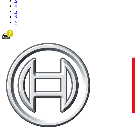
3
4
5
6
>