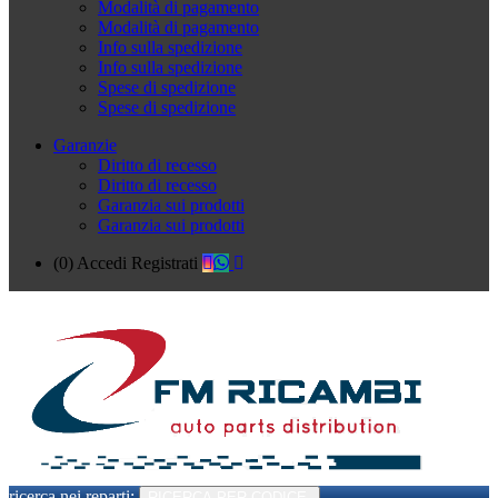
Modalità di pagamento
Modalità di pagamento
Info sulla spedizione
Info sulla spedizione
Spese di spedizione
Spese di spedizione
Garanzie
Diritto di recesso
Diritto di recesso
Garanzia sui prodotti
Garanzia sui prodotti
(0)
Accedi
Registrati
ricerca nei reparti:
RICERCA PER CODICE