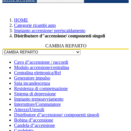
HOME
Categorie ricambi auto
Impianto accensione/ preriscaldamento
Distributore d"accensione/ componenti singoli
CAMBIA REPARTO
Cavo d"accensione / raccordi
Modulo accensione/centralina
Centralina elettronica/Rel
Generatore impulso
Spia incandescenza
Resistenza di compensazione
Sistema di depressione
Impianto termoavviamento
Interruttore/Commutatore
Attrezzi/Utensili
Distributore d"accensione/ componenti singoli
Bobina d"accensione
Candela d"accensione
Candeletta