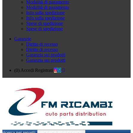
Modalità di pagamento
Modalità di pagamento
Info sulla spedizione
Info sulla spedizione
Spese di spedizione
Spese di spedizione
Garanzie
Diritto di recesso
Diritto di recesso
Garanzia sui prodotti
Garanzia sui prodotti
(0)
Accedi
Registrati
ricerca nei reparti:
RICERCA PER CODICE