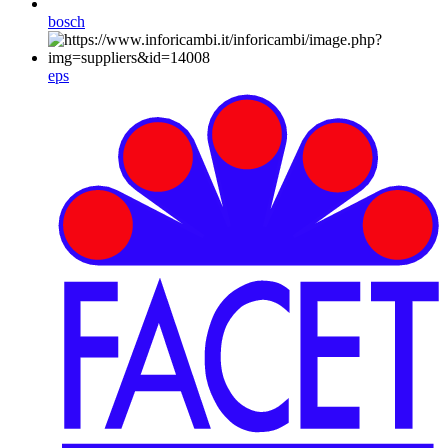
bosch
eps