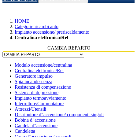
HOME
Categorie ricambi auto
Impianto accensione/ preriscaldamento
Centralina elettronica/Rel
CAMBIA REPARTO
Modulo accensione/centralina
Centralina elettronica/Rel
Generatore impulso
Spia incandescenza
Resistenza di compensazione
Sistema di depressione
Impianto termoavviamento
Interruttore/Commutatore
Attrezzi/Utensili
Distributore d"accensione/ componenti singoli
Bobina d"accensione
Candela d"accensione
Candeletta
Cavo d"accensione / raccordi