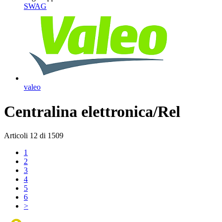
SWAG
valeo
Centralina elettronica/Rel
Articoli
12
di
1509
1
2
3
4
5
6
>