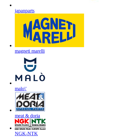
japanparts
magneti marelli
malo\'
meat & doria
NGK-NTK