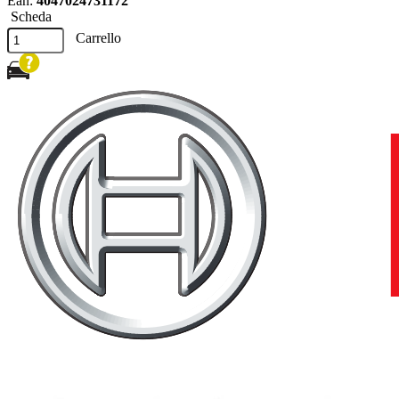
Ean:
4047024731172
Scheda
Carrello