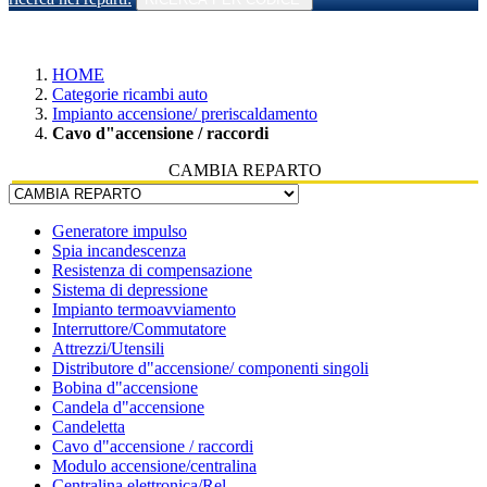
HOME
Categorie ricambi auto
Impianto accensione/ preriscaldamento
Cavo d"accensione / raccordi
CAMBIA REPARTO
Generatore impulso
Spia incandescenza
Resistenza di compensazione
Sistema di depressione
Impianto termoavviamento
Interruttore/Commutatore
Attrezzi/Utensili
Distributore d"accensione/ componenti singoli
Bobina d"accensione
Candela d"accensione
Candeletta
Cavo d"accensione / raccordi
Modulo accensione/centralina
Centralina elettronica/Rel