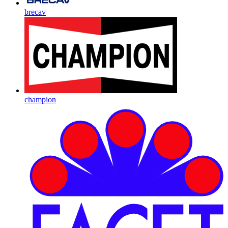
brecav
champion