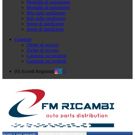
Modalità di pagamento
Modalità di pagamento
Info sulla spedizione
Info sulla spedizione
Spese di spedizione
Spese di spedizione
Garanzie
Diritto di recesso
Diritto di recesso
Garanzia sui prodotti
Garanzia sui prodotti
(0)
Accedi
Registrati
ricerca nei reparti:
RICERCA PER CODICE