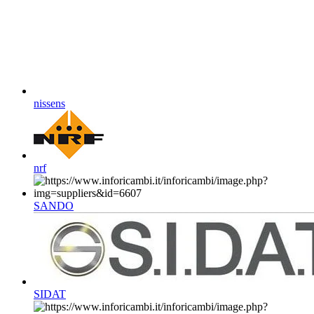
nissens
nrf
SANDO
SIDAT