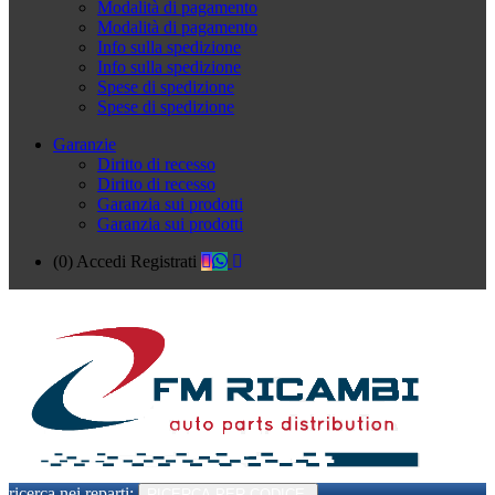
Modalità di pagamento
Modalità di pagamento
Info sulla spedizione
Info sulla spedizione
Spese di spedizione
Spese di spedizione
Garanzie
Diritto di recesso
Diritto di recesso
Garanzia sui prodotti
Garanzia sui prodotti
(0)
Accedi
Registrati
ricerca nei reparti:
RICERCA PER CODICE