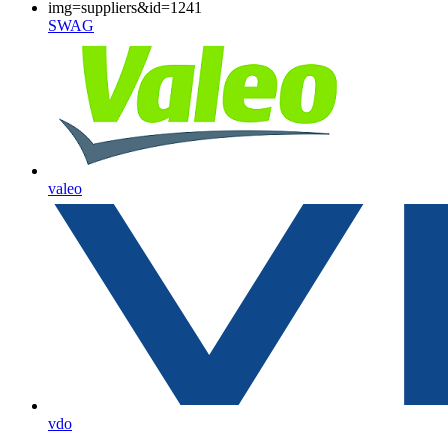
SWAG
valeo
vdo