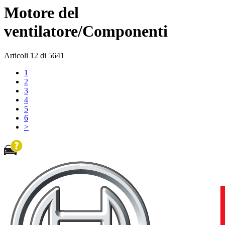
Motore del
ventilatore/Componenti
Articoli
12
di
5641
1
2
3
4
5
6
>