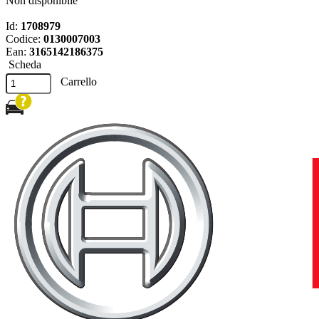
Non disponibile
Id:
1708979
Codice:
0130007003
Ean:
3165142186375
Scheda
Carrello