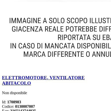
ELETTROMOTORE, VENTILATORE
ABITACOLO
Non disponibile
Id:
1708983
Codice:
0130007007
Ean:
3165142744025