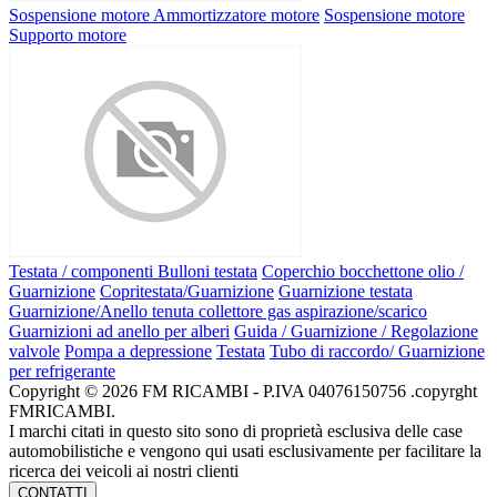
Sospensione motore
Ammortizzatore motore
Sospensione motore
Supporto motore
Testata / componenti
Bulloni testata
Coperchio bocchettone olio /
Guarnizione
Copritestata/Guarnizione
Guarnizione testata
Guarnizione/Anello tenuta collettore gas aspirazione/scarico
Guarnizioni ad anello per alberi
Guida / Guarnizione / Regolazione
valvole
Pompa a depressione
Testata
Tubo di raccordo/ Guarnizione
per refrigerante
Copyright © 2026 FM RICAMBI - P.IVA 04076150756 .copyrght
FMRICAMBI.
I marchi citati in questo sito sono di proprietà esclusiva delle case
automobilistiche e vengono qui usati esclusivamente per facilitare la
ricerca dei veicoli ai nostri clienti
CONTATTI