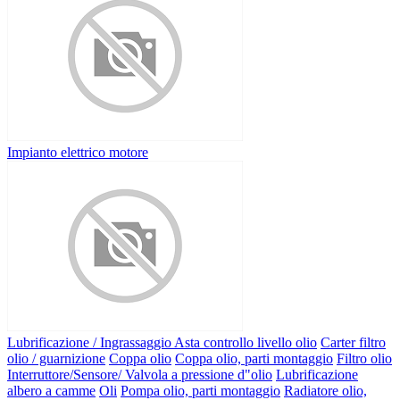
Impianto elettrico motore
Lubrificazione / Ingrassaggio
Asta controllo livello olio
Carter filtro
olio / guarnizione
Coppa olio
Coppa olio, parti montaggio
Filtro olio
Interruttore/Sensore/ Valvola a pressione d"olio
Lubrificazione
albero a camme
Oli
Pompa olio, parti montaggio
Radiatore olio,