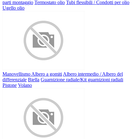
parti montaggio
Termostato olio
Tubi flessibili / Condotti per olio
Ugello olio
Manovellismo
Albero a gomiti
Albero intermedio / Albero del
differenziale
Biella
Guarnizione radiale/Kit guarnizioni radiali
Pistone
Volano