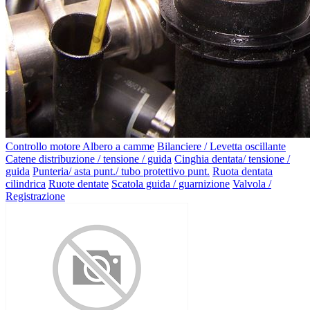
Controllo motore
Albero a camme
Bilanciere / Levetta oscillante
Catene distribuzione / tensione / guida
Cinghia dentata/ tensione /
guida
Punteria/ asta punt./ tubo protettivo punt.
Ruota dentata
cilindrica
Ruote dentate
Scatola guida / guarnizione
Valvola /
Registrazione