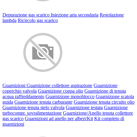
Depurazione gas scarico
Iniezione aria secondaria
Regolazione
lambda
Ricircolo gas scarico
Guarnizioni
Guarnizione collettore aspirazione
Guarnizione
coperchio valvola
Guarnizione coppa olio
Guarnizione di tenuta
acqua raffreddamento
Guarnizione monoblocco
Guarnizione scatola
guida
Guarnizione tenuta carburante
Guarnizione tenuta circuito olio
Guarnizione tenuta stelo valvola
Guarnizione testata
Guarnizione
turbocompr. sovralimentazione
Guarnizione/Anello tenuta collettore
gas scarico
Guarnizioni ad anello per alberi/Kit
Kit completo di
guarnizioni