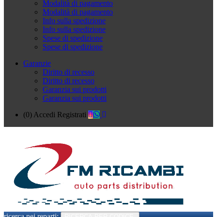
Modalità di pagamento
Modalità di pagamento
Info sulla spedizione
Info sulla spedizione
Spese di spedizione
Spese di spedizione
Garanzie
Diritto di recesso
Diritto di recesso
Garanzia sui prodotti
Garanzia sui prodotti
(0)
Accedi
Registrati
ricerca nei reparti:
RICERCA PER CODICE