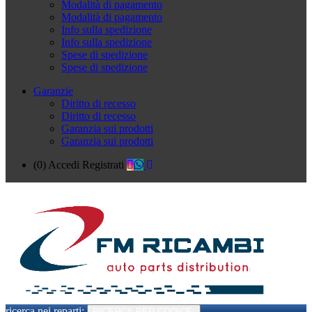
Modalità di pagamento
Modalità di pagamento
Info sulla spedizione
Info sulla spedizione
Spese di spedizione
Spese di spedizione
Garanzie
Diritto di recesso
Diritto di recesso
Garanzia sui prodotti
Garanzia sui prodotti
(0)
Accedi
Registrati
ricerca nei reparti:
RICERCA PER CODICE