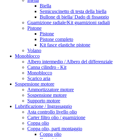
Biella
Biella
Semicuscinetto di testa della biella
Bullone di biella/ Dado di fissaggio
Guarnizione radiale/Kit guarnizioni radiali
Pistone
Pistone
Pistone completo
Kit fasce elastiche pistone
Volano
Monoblocco
Albero intermedio / Albero del differenziale
Canna cilindro - Kit
Monoblocco
Scarico aria
Sospensione motore
Ammortizzatore motore
Sospensione motore
Supporto motore
Lubrificazione / Ingrassaggio
Asta controllo livello olio
Carter filtro olio / guarnizione
Coppa olio
Coppa olio, parti montaggio
Coppa olio