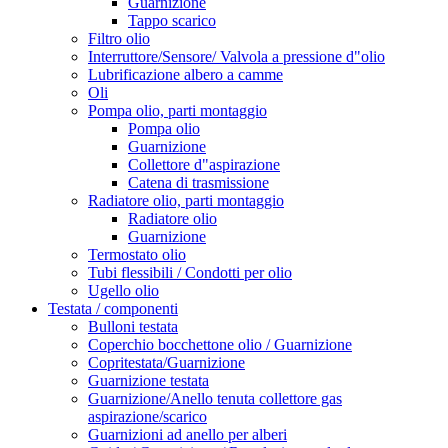
Guarnizione
Tappo scarico
Filtro olio
Interruttore/Sensore/ Valvola a pressione d"olio
Lubrificazione albero a camme
Oli
Pompa olio, parti montaggio
Pompa olio
Guarnizione
Collettore d"aspirazione
Catena di trasmissione
Radiatore olio, parti montaggio
Radiatore olio
Guarnizione
Termostato olio
Tubi flessibili / Condotti per olio
Ugello olio
Testata / componenti
Bulloni testata
Coperchio bocchettone olio / Guarnizione
Copritestata/Guarnizione
Guarnizione testata
Guarnizione/Anello tenuta collettore gas
aspirazione/scarico
Guarnizioni ad anello per alberi