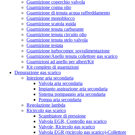
Guarnizione coperchio valvola
Guarnizione coppa olio
Guarnizione di tenuta acqua raffreddamento
Guarnizione monoblocco
Guarnizione scatola guida
Guarnizione tenuta carburante
Guarnizione tenuta circuito olio
Guarnizione tenuta stelo valvola
Guarnizione testata
Guarnizione turbocompr. sovralimentazione
Guarnizione/Anello tenuta collettore gas scarico
Guarnizioni ad anello per alberi/Kit
Kit completo di guarnizioni
Depurazione gas scarico
Iniezione aria secondaria
Valvola aria secondaria
Impianto aspirazione aria secondaria
Sistema pompaggio aria secondaria
Pompa aria secondaria
Regolazione lambda
Ricircolo gas scarico
Scambiatore di pressione
Valvola EGR, Controllo gas scarico
Valvole, Ricircolo gas scarico
Valvola EGR (ricircolo gas scarico)-Collettore