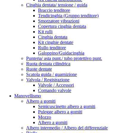
Cinghia dentata/ tensione / guida
Braccio tenditore
Tendicinghia (Gruppo tenditore)
Smorzatore vibrazioni
Copertura cinghia dentata
Kit rulli
Cinghia dentata
Kit cinghie dentate
Rullo tenditore
Galoppino/Guidacinghia
Punteria/ asta punt./ tubo protettivo punt.
Ruota dentata cilindrica
Ruote dentate
Scatola guida / guarnizione
Valvola / Registrazione
Valvole / Accessori
Comando valvole
Manovellismo
Albero a gomiti
Semicuscinetto albero a gomiti
Pulegge albero a gomiti
Mozzo
Albero a gomiti
Albero intermedio / Albero del differenziale