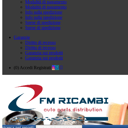
Modalità di pagamento
Modalità di pagamento
Info sulla spedizione
Info sulla spedizione
Spese di spedizione
Spese di spedizione
Garanzie
Diritto di recesso
Diritto di recesso
Garanzia sui prodotti
Garanzia sui prodotti
(0)
Accedi
Registrati
ricerca nei reparti:
RICERCA PER CODICE