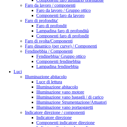
Componenti faro ausiliario orientabile
Faro da lavoro / componenti
Faro da lavoro / Gruppo ottico
Componenti faro da lavoro
Faro di profondita'
Faro di profondit
Lampadina faro di profondità
Componenti faro di profondit
Faro di svolta/Componenti
Faro dinamico (per curve) / Componenti
Fendinebbia / Componenti
Fendinebbia/ Gruppo ottico
Componenti fendinebbia
Lampadina fendinebbia
Luci
Illuminazione abitacolo
Luce di lettura
Illuminazione abitacolo
Illuminazione vano motore
Illuminazione vano bagagli / di carico
Illuminazione Strumentazione/Attuatori
Illuminazione vano portaoggetti
Indicatore direzione / componenti
Indicatore direzione
Componenti indicatore direzione