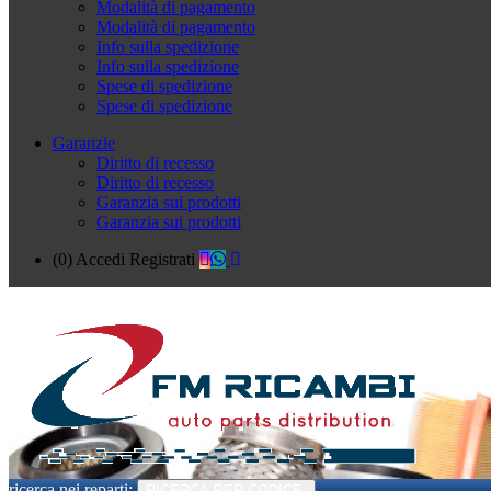
Modalità di pagamento
Modalità di pagamento
Info sulla spedizione
Info sulla spedizione
Spese di spedizione
Spese di spedizione
Garanzie
Diritto di recesso
Diritto di recesso
Garanzia sui prodotti
Garanzia sui prodotti
(0)
Accedi
Registrati
ricerca nei reparti:
RICERCA PER CODICE