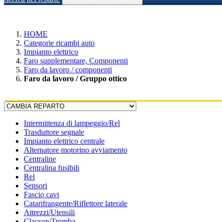
HOME
Categorie ricambi auto
Impianto elettrico
Faro supplementare, Componenti
Faro da lavoro / componenti
Faro da lavoro / Gruppo ottico
Intermittenza di lampeggio/Rel
Trasduttore segnale
Impianto elettrico centrale
Alternatore motorino avviamento
Centraline
Centralina fusibili
Rel
Sensori
Fascio cavi
Catarifrangente/Riflettore laterale
Attrezzi/Utensili
Clacson/Tromba