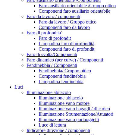
Faro ausiliario orientabile /Componenti
Faro ausiliario orientabile /Gruppo ottico
Componenti faro ausiliario orientabile
Faro da lavoro / componenti
Faro da lavoro / Gruppo ottico
Componenti faro da lavoro
Faro di profondita'
Faro di profondit
Lampadina faro di profondità
Componenti faro di profondit
Faro di svolta/Componenti
Faro dinamico (per curve) / Componenti
Fendinebbia / Componenti
Fendinebbia/ Gruppo ottico
Componenti fendinebbia
Lampadina fendinebbia
Luci
Illuminazione abitacolo
Illuminazione abitacolo
Illuminazione vano motore
Illuminazione vano bagagli / di carico
Illuminazione Strumentazione/Attuatori
Illuminazione vano portaoggetti
Luce di lettura
Indicatore direzione / componenti