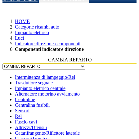
HOME
Categorie ricambi auto
Impianto elettrico
Luci
Indicatore direzione / componenti
Componenti indicatore direzione
CAMBIA REPARTO
Intermittenza di lampeggio/Rel
Trasduttore segnale
Impianto elettrico centrale
Alternatore motorino avviamento
Centraline
Centralina fusibili
Sensori
Rel
Fascio cavi
Attrezzi/Utensili
Catarifrangente/Riflettore laterale
Clacson/Tromba