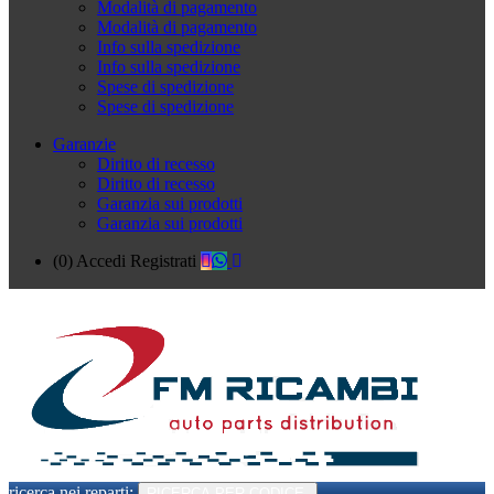
Modalità di pagamento
Modalità di pagamento
Info sulla spedizione
Info sulla spedizione
Spese di spedizione
Spese di spedizione
Garanzie
Diritto di recesso
Diritto di recesso
Garanzia sui prodotti
Garanzia sui prodotti
(0)
Accedi
Registrati
ricerca nei reparti:
RICERCA PER CODICE