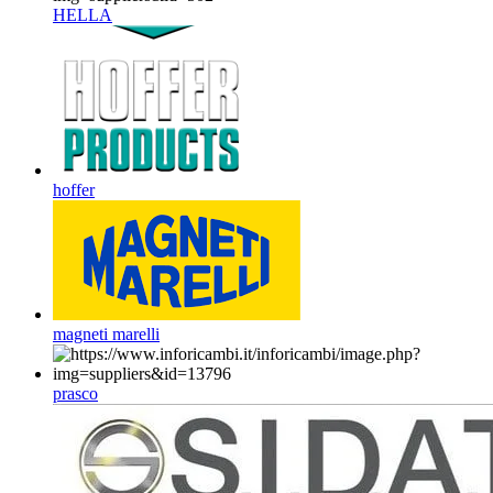
HELLA
hoffer
magneti marelli
prasco