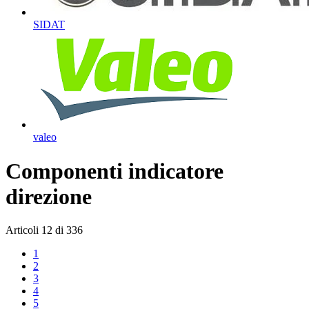
SIDAT
valeo
Componenti indicatore
direzione
Articoli
12
di
336
1
2
3
4
5