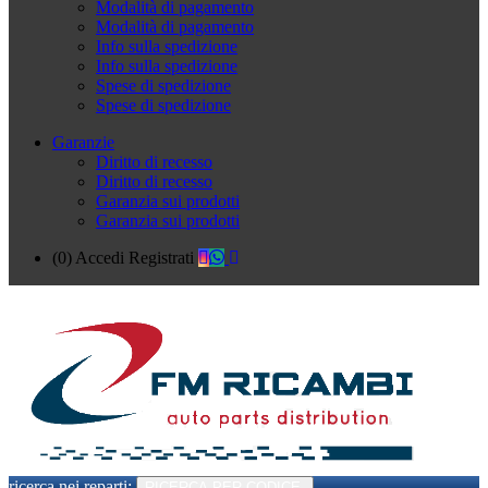
Modalità di pagamento
Modalità di pagamento
Info sulla spedizione
Info sulla spedizione
Spese di spedizione
Spese di spedizione
Garanzie
Diritto di recesso
Diritto di recesso
Garanzia sui prodotti
Garanzia sui prodotti
(0)
Accedi
Registrati
ricerca nei reparti:
RICERCA PER CODICE