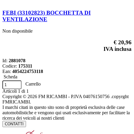
FEBI (33102823) BOCCHETTA DI
VENTILAZIONE
Non disponibile
€ 20,96
IVA inclusa
Id:
2881078
Codice:
175311
Ean:
4054224753118
Scheda
Carrello
Articoli
1
di
1
Copyright © 2026 FM RICAMBI - P.IVA 04076150756 .copyrght
FMRICAMBI.
I marchi citati in questo sito sono di proprietà esclusiva delle case
automobilistiche e vengono qui usati esclusivamente per facilitare la
ricerca dei veicoli ai nostri clienti
CONTATTI