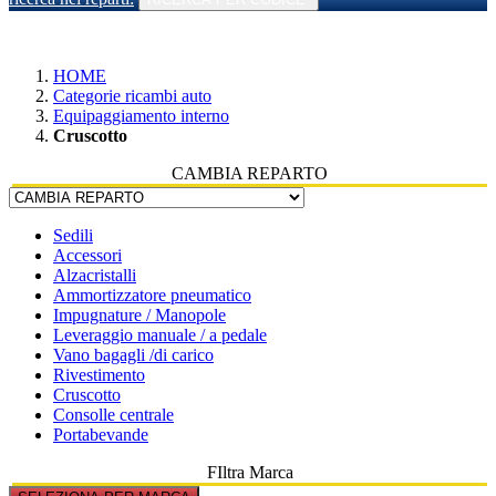
HOME
Categorie ricambi auto
Equipaggiamento interno
Cruscotto
CAMBIA REPARTO
Sedili
Accessori
Alzacristalli
Ammortizzatore pneumatico
Impugnature / Manopole
Leveraggio manuale / a pedale
Vano bagagli /di carico
Rivestimento
Cruscotto
Consolle centrale
Portabevande
FIltra Marca