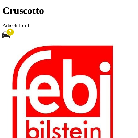
Cruscotto
Articoli
1
di
1