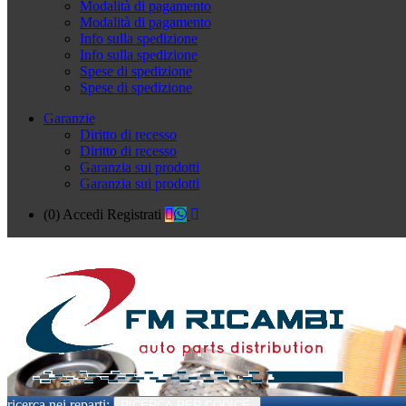
Modalità di pagamento
Modalità di pagamento
Info sulla spedizione
Info sulla spedizione
Spese di spedizione
Spese di spedizione
Garanzie
Diritto di recesso
Diritto di recesso
Garanzia sui prodotti
Garanzia sui prodotti
(0)
Accedi
Registrati
ricerca nei reparti:
RICERCA PER CODICE