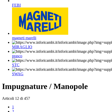
FEBI
magneti marelli
MIRAGLIO
prasco
STC
SWAG
Impugnature / Manopole
Articoli
12
di
457
1
2