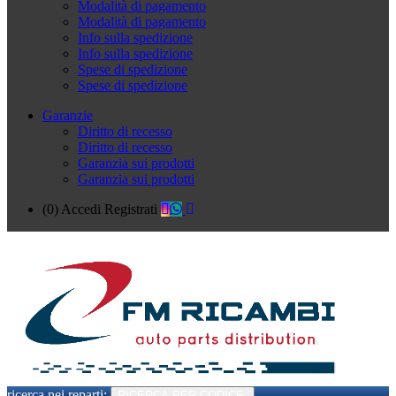
Modalità di pagamento
Modalità di pagamento
Info sulla spedizione
Info sulla spedizione
Spese di spedizione
Spese di spedizione
Garanzie
Diritto di recesso
Diritto di recesso
Garanzia sui prodotti
Garanzia sui prodotti
(0)
Accedi
Registrati
ricerca nei reparti:
RICERCA PER CODICE