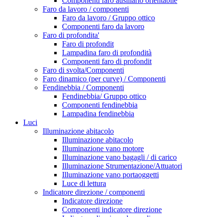
Componenti faro ausiliario orientabile
Faro da lavoro / componenti
Faro da lavoro / Gruppo ottico
Componenti faro da lavoro
Faro di profondita'
Faro di profondit
Lampadina faro di profondità
Componenti faro di profondit
Faro di svolta/Componenti
Faro dinamico (per curve) / Componenti
Fendinebbia / Componenti
Fendinebbia/ Gruppo ottico
Componenti fendinebbia
Lampadina fendinebbia
Luci
Illuminazione abitacolo
Illuminazione abitacolo
Illuminazione vano motore
Illuminazione vano bagagli / di carico
Illuminazione Strumentazione/Attuatori
Illuminazione vano portaoggetti
Luce di lettura
Indicatore direzione / componenti
Indicatore direzione
Componenti indicatore direzione