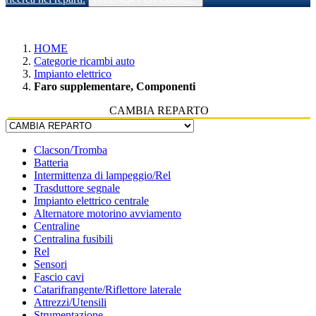
HOME
Categorie ricambi auto
Impianto elettrico
Faro supplementare, Componenti
CAMBIA REPARTO
Clacson/Tromba
Batteria
Intermittenza di lampeggio/Rel
Trasduttore segnale
Impianto elettrico centrale
Alternatore motorino avviamento
Centraline
Centralina fusibili
Rel
Sensori
Fascio cavi
Catarifrangente/Riflettore laterale
Attrezzi/Utensili
Strumentazione