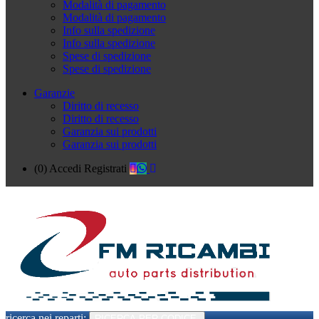
Modalità di pagamento
Modalità di pagamento
Info sulla spedizione
Info sulla spedizione
Spese di spedizione
Spese di spedizione
Garanzie
Diritto di recesso
Diritto di recesso
Garanzia sui prodotti
Garanzia sui prodotti
(0)
Accedi
Registrati
ricerca nei reparti:
RICERCA PER CODICE