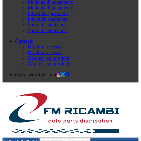
Modalità di pagamento
Modalità di pagamento
Info sulla spedizione
Info sulla spedizione
Spese di spedizione
Spese di spedizione
Garanzie
Diritto di recesso
Diritto di recesso
Garanzia sui prodotti
Garanzia sui prodotti
(0)
Accedi
Registrati
ricerca nei reparti:
RICERCA PER CODICE