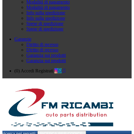
Modalità di pagamento
Modalità di pagamento
Info sulla spedizione
Info sulla spedizione
Spese di spedizione
Spese di spedizione
Garanzie
Diritto di recesso
Diritto di recesso
Garanzia sui prodotti
Garanzia sui prodotti
(0)
Accedi
Registrati
ricerca nei reparti:
RICERCA PER CODICE