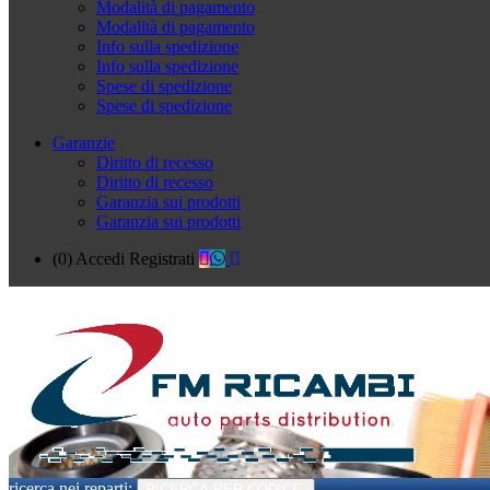
Modalità di pagamento
Modalità di pagamento
Info sulla spedizione
Info sulla spedizione
Spese di spedizione
Spese di spedizione
Garanzie
Diritto di recesso
Diritto di recesso
Garanzia sui prodotti
Garanzia sui prodotti
(0)
Accedi
Registrati
ricerca nei reparti:
RICERCA PER CODICE