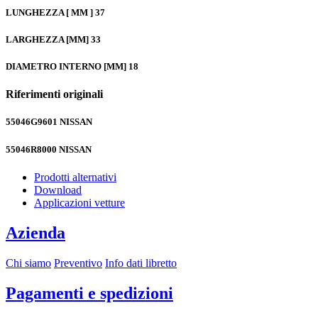
LUNGHEZZA [ MM ]
37
LARGHEZZA [MM]
33
DIAMETRO INTERNO [MM]
18
Riferimenti originali
55046G9601
NISSAN
55046R8000
NISSAN
Prodotti alternativi
Download
Applicazioni vetture
Azienda
Chi siamo
Preventivo
Info dati libretto
Pagamenti e spedizioni