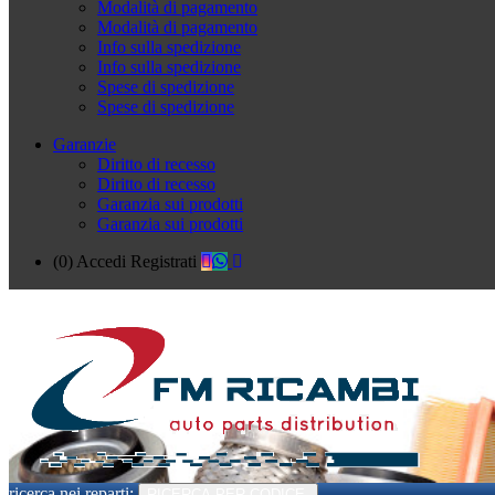
Modalità di pagamento
Modalità di pagamento
Info sulla spedizione
Info sulla spedizione
Spese di spedizione
Spese di spedizione
Garanzie
Diritto di recesso
Diritto di recesso
Garanzia sui prodotti
Garanzia sui prodotti
(0)
Accedi
Registrati
ricerca nei reparti:
RICERCA PER CODICE