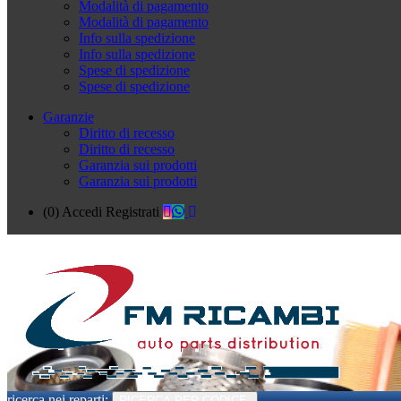
Modalità di pagamento
Modalità di pagamento
Info sulla spedizione
Info sulla spedizione
Spese di spedizione
Spese di spedizione
Garanzie
Diritto di recesso
Diritto di recesso
Garanzia sui prodotti
Garanzia sui prodotti
(0)
Accedi
Registrati
ricerca nei reparti:
RICERCA PER CODICE