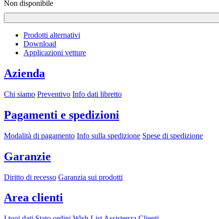
Non disponibile
Prodotti alternativi
Download
Applicazioni vetture
Azienda
Chi siamo
Preventivo
Info dati libretto
Pagamenti e spedizioni
Modalità di pagamento
Info sulla spedizione
Spese di spedizione
Garanzie
Diritto di recesso
Garanzia sui prodotti
Area clienti
I tuoi dati
Stato ordini
Wish List
Assistenza Clienti