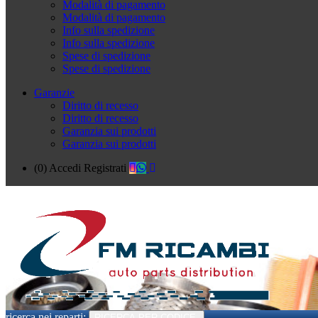
Modalità di pagamento
Modalità di pagamento
Info sulla spedizione
Info sulla spedizione
Spese di spedizione
Spese di spedizione
Garanzie
Diritto di recesso
Diritto di recesso
Garanzia sui prodotti
Garanzia sui prodotti
(0)
Accedi
Registrati
ricerca nei reparti:
RICERCA PER CODICE