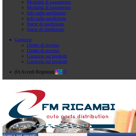
Modalità di pagamento
Modalità di pagamento
Info sulla spedizione
Info sulla spedizione
Spese di spedizione
Spese di spedizione
Garanzie
Diritto di recesso
Diritto di recesso
Garanzia sui prodotti
Garanzia sui prodotti
(0)
Accedi
Registrati
ricerca nei reparti:
RICERCA PER CODICE