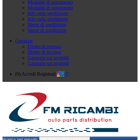
Modalità di pagamento
Modalità di pagamento
Info sulla spedizione
Info sulla spedizione
Spese di spedizione
Spese di spedizione
Garanzie
Diritto di recesso
Diritto di recesso
Garanzia sui prodotti
Garanzia sui prodotti
(0)
Accedi
Registrati
ricerca nei reparti:
RICERCA PER CODICE