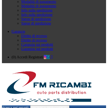
Modalità di pagamento
Modalità di pagamento
Info sulla spedizione
Info sulla spedizione
Spese di spedizione
Spese di spedizione
Garanzie
Diritto di recesso
Diritto di recesso
Garanzia sui prodotti
Garanzia sui prodotti
(0)
Accedi
Registrati
ricerca nei reparti:
RICERCA PER CODICE