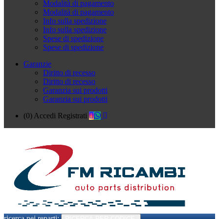
Modalità di pagamento
Modalità di pagamento
Info sulla spedizione
Info sulla spedizione
Spese di spedizione
Spese di spedizione
Garanzie
Diritto di recesso
Diritto di recesso
Garanzia sui prodotti
Garanzia sui prodotti
(0)
Accedi
Registrati
ricerca nei reparti:
RICERCA PER CODICE