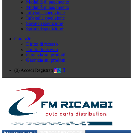
Modalità di pagamento
Modalità di pagamento
Info sulla spedizione
Info sulla spedizione
Spese di spedizione
Spese di spedizione
Garanzie
Diritto di recesso
Diritto di recesso
Garanzia sui prodotti
Garanzia sui prodotti
(0)
Accedi
Registrati
ricerca nei reparti:
RICERCA PER CODICE