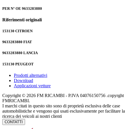
PER N° OE
9633283880
Riferimenti originali
153130
CITROEN
9633283880
FIAT
9633283880
LANCIA
153130
PEUGEOT
Prodotti alternativi
Download
Applicazioni vetture
Copyright © 2026 FM RICAMBI - P.IVA 04076150756 .copyrght
FMRICAMBI.
I marchi citati in questo sito sono di proprietà esclusiva delle case
automobilistiche e vengono qui usati esclusivamente per facilitare la
ricerca dei veicoli ai nostri clienti
CONTATTI