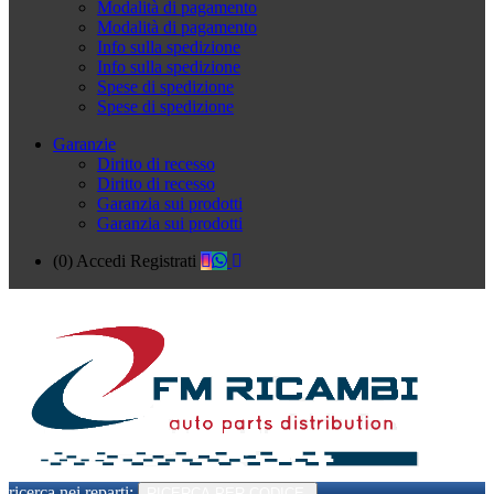
Modalità di pagamento
Modalità di pagamento
Info sulla spedizione
Info sulla spedizione
Spese di spedizione
Spese di spedizione
Garanzie
Diritto di recesso
Diritto di recesso
Garanzia sui prodotti
Garanzia sui prodotti
(0)
Accedi
Registrati
ricerca nei reparti:
RICERCA PER CODICE