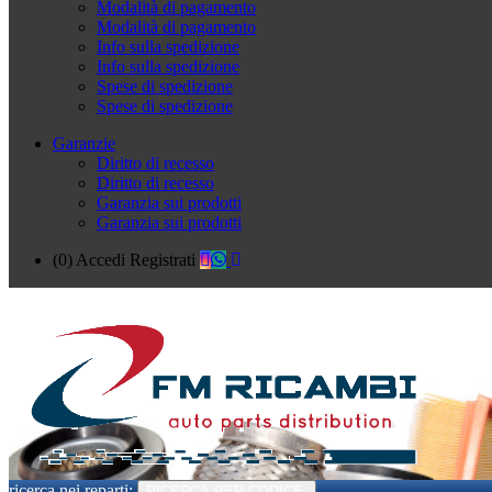
Modalità di pagamento
Modalità di pagamento
Info sulla spedizione
Info sulla spedizione
Spese di spedizione
Spese di spedizione
Garanzie
Diritto di recesso
Diritto di recesso
Garanzia sui prodotti
Garanzia sui prodotti
(0)
Accedi
Registrati
ricerca nei reparti:
RICERCA PER CODICE