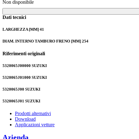
Non disponibile
Dati tecnici
LARGHEZZA [MM]
41
DIAM. INTERNO TAMBURO FRENO [MM]
254
Riferimenti originali
5320065J00000
SUZUKI
5320065J01000
SUZUKI
5320065J00
SUZUKI
5320065J01
SUZUKI
Prodotti alternativi
Download
Applicazioni vetture
Azienda