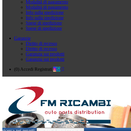
Modalità di pagamento
Modalità di pagamento
Info sulla spedizione
Info sulla spedizione
Spese di spedizione
Spese di spedizione
Garanzie
Diritto di recesso
Diritto di recesso
Garanzia sui prodotti
Garanzia sui prodotti
(0)
Accedi
Registrati
ricerca nei reparti:
RICERCA PER CODICE