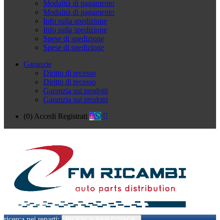
Modalità di pagamento
Modalità di pagamento
Info sulla spedizione
Info sulla spedizione
Spese di spedizione
Spese di spedizione
Garanzie
Diritto di recesso
Diritto di recesso
Garanzia sui prodotti
Garanzia sui prodotti
(0)
Accedi
Registrati
ricerca nei reparti:
RICERCA PER CODICE