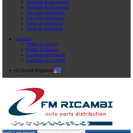
Modalità di pagamento
Modalità di pagamento
Info sulla spedizione
Info sulla spedizione
Spese di spedizione
Spese di spedizione
Garanzie
Diritto di recesso
Diritto di recesso
Garanzia sui prodotti
Garanzia sui prodotti
(0)
Accedi
Registrati
ricerca nei reparti:
RICERCA PER CODICE