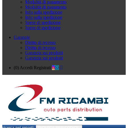
Modalità di pagamento
Modalità di pagamento
Info sulla spedizione
Info sulla spedizione
Spese di spedizione
Spese di spedizione
Garanzie
Diritto di recesso
Diritto di recesso
Garanzia sui prodotti
Garanzia sui prodotti
(0)
Accedi
Registrati
ricerca nei reparti:
RICERCA PER CODICE