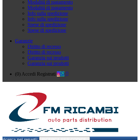
Modalità di pagamento
Modalità di pagamento
Info sulla spedizione
Info sulla spedizione
Spese di spedizione
Spese di spedizione
Garanzie
Diritto di recesso
Diritto di recesso
Garanzia sui prodotti
Garanzia sui prodotti
(0)
Accedi
Registrati
ricerca nei reparti:
RICERCA PER CODICE