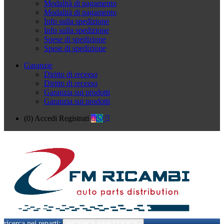
Modalità di pagamento
Modalità di pagamento
Info sulla spedizione
Info sulla spedizione
Spese di spedizione
Spese di spedizione
Garanzie
Diritto di recesso
Diritto di recesso
Garanzia sui prodotti
Garanzia sui prodotti
(0)
Accedi
Registrati
ricerca nei reparti:
RICERCA PER CODICE