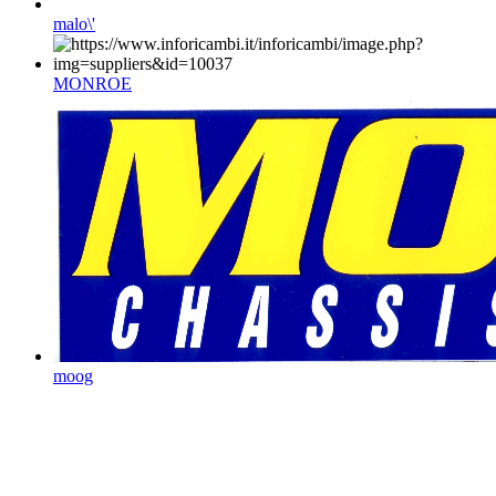
malo\'
MONROE
moog