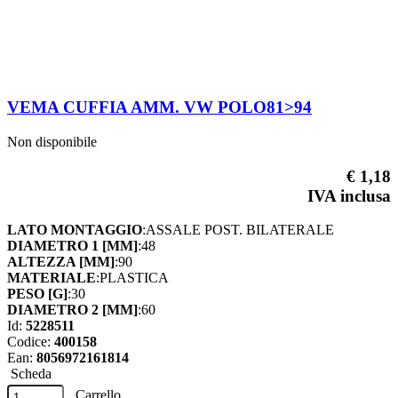
VEMA CUFFIA AMM. VW POLO81>94
Non disponibile
€ 1,18
IVA inclusa
LATO MONTAGGIO
:ASSALE POST. BILATERALE
DIAMETRO 1 [MM]
:48
ALTEZZA [MM]
:90
MATERIALE
:PLASTICA
PESO [G]
:30
DIAMETRO 2 [MM]
:60
Id:
5228511
Codice:
400158
Ean:
8056972161814
Scheda
Carrello