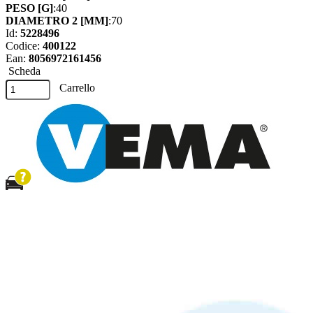
PESO [G]
:40
DIAMETRO 2 [MM]
:70
Id:
5228496
Codice:
400122
Ean:
8056972161456
Scheda
Carrello