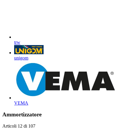
trw
unigom
VEMA
Ammortizzatore
Articoli
12
di
107