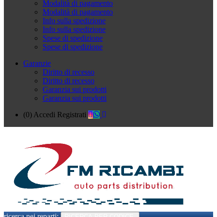
Modalità di pagamento
Modalità di pagamento
Info sulla spedizione
Info sulla spedizione
Spese di spedizione
Spese di spedizione
Garanzie
Diritto di recesso
Diritto di recesso
Garanzia sui prodotti
Garanzia sui prodotti
(0)
Accedi
Registrati
ricerca nei reparti:
RICERCA PER CODICE