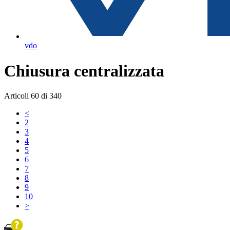
vdo
Chiusura centralizzata
Articoli
60
di
340
<
2
3
4
5
6
7
8
9
10
>