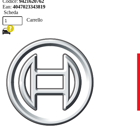
Codice:
9421620762
Ean:
4047023343819
Scheda
Carrello