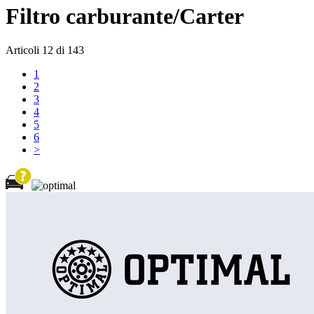
Filtro carburante/Carter
Articoli
12
di
143
1
2
3
4
5
6
>