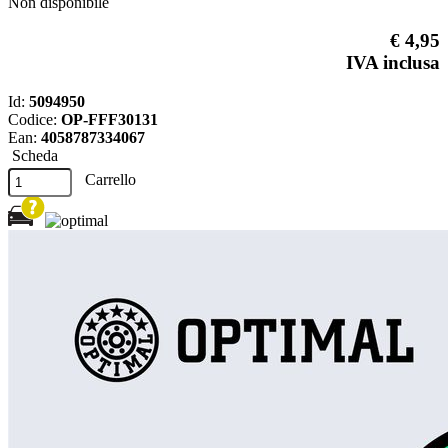
Non disponibile
€ 4,95
IVA inclusa
Id:
5094950
Codice:
OP-FFF30131
Ean:
4058787334067
Scheda
Carrello