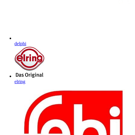
delphi
elring