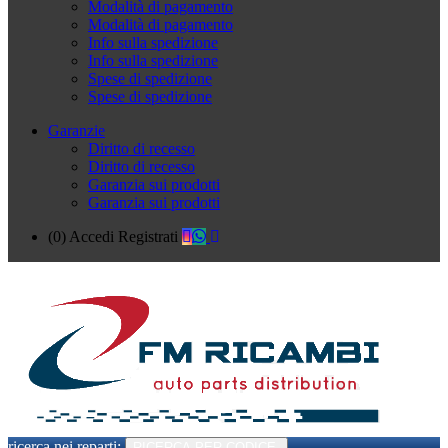
Modalità di pagamento
Modalità di pagamento
Info sulla spedizione
Info sulla spedizione
Spese di spedizione
Spese di spedizione
Garanzie
Diritto di recesso
Diritto di recesso
Garanzia sui prodotti
Garanzia sui prodotti
(0)
Accedi
Registrati
ricerca nei reparti:
RICERCA PER CODICE