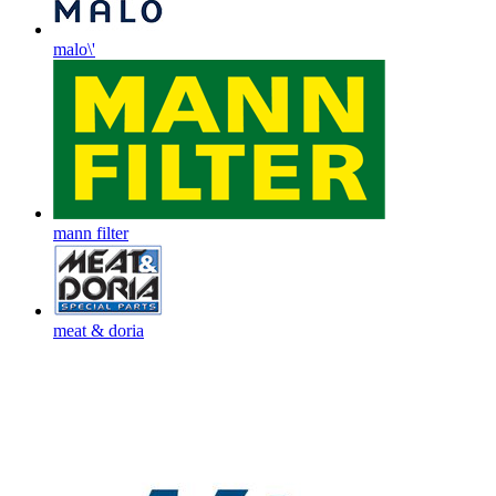
malo\'
mann filter
meat & doria