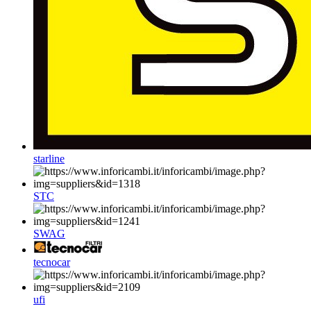
starline
STC
SWAG
tecnocar
ufi