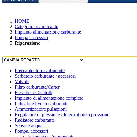
HOME
Categorie ricambi auto
Impianto alimentazione carburante
Pompa, accessori
Riparazione
Preriscaldatore carburante
Serbatoio carburante / accessori
Valvole
Filtro carburante/Carter
Flessibili / Condotti
Impianto di alimentazione completo
Indicatore livello carburante
Ammortizzatore pulsazioni
Regolatore di pressione / Interrruttore a pressione
Radiatore carburante
Sensore acqua
Pompa, accessori
Accessori / Componenti