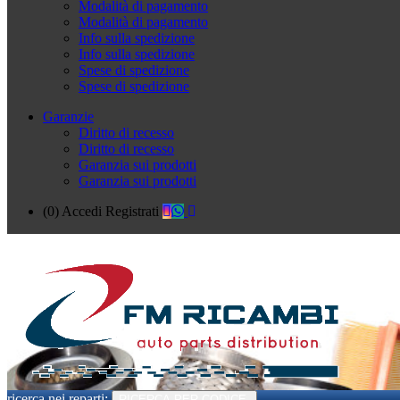
Modalità di pagamento
Modalità di pagamento
Info sulla spedizione
Info sulla spedizione
Spese di spedizione
Spese di spedizione
Garanzie
Diritto di recesso
Diritto di recesso
Garanzia sui prodotti
Garanzia sui prodotti
(0)
Accedi
Registrati
ricerca nei reparti:
RICERCA PER CODICE