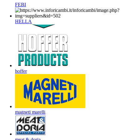
FEBI
HELLA
hoffer
magneti marelli
meat & doria