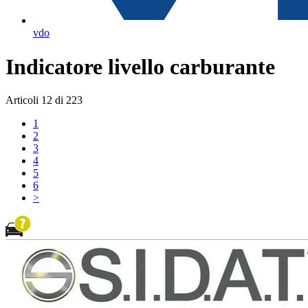
vdo
Indicatore livello carburante
Articoli
12
di
223
1
2
3
4
5
6
>