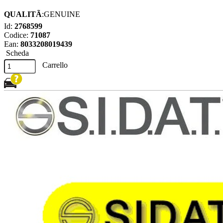
QUALITÃ
:GENUINE
Id:
2768599
Codice:
71087
Ean:
8033208019439
Scheda
Carrello