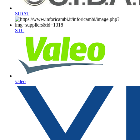
SIDAT
STC
valeo