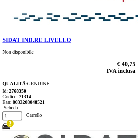
SIDAT IND.RE LIVELLO
Non disponibile
€ 40,75
IVA inclusa
QUALITÃ
:GENUINE
Id:
2768350
Codice:
71314
Ean:
8033208048521
Scheda
Carrello