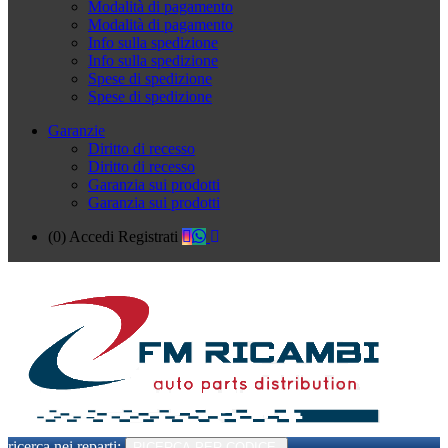
Modalità di pagamento
Modalità di pagamento
Info sulla spedizione
Info sulla spedizione
Spese di spedizione
Spese di spedizione
Garanzie
Diritto di recesso
Diritto di recesso
Garanzia sui prodotti
Garanzia sui prodotti
(0)
Accedi
Registrati
ricerca nei reparti:
RICERCA PER CODICE