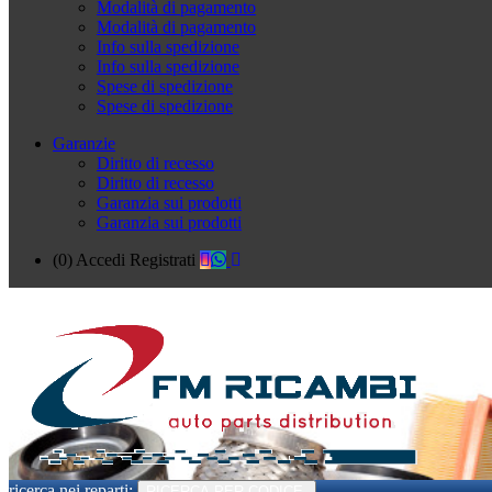
Modalità di pagamento
Modalità di pagamento
Info sulla spedizione
Info sulla spedizione
Spese di spedizione
Spese di spedizione
Garanzie
Diritto di recesso
Diritto di recesso
Garanzia sui prodotti
Garanzia sui prodotti
(0)
Accedi
Registrati
ricerca nei reparti:
RICERCA PER CODICE