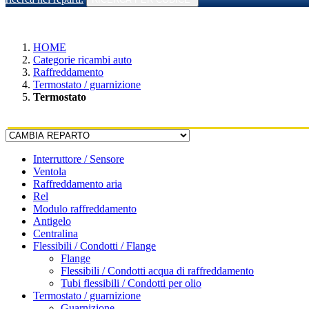
HOME
Categorie ricambi auto
Raffreddamento
Termostato / guarnizione
Termostato
Interruttore / Sensore
Ventola
Raffreddamento aria
Rel
Modulo raffreddamento
Antigelo
Centralina
Flessibili / Condotti / Flange
Flange
Flessibili / Condotti acqua di raffreddamento
Tubi flessibili / Condotti per olio
Termostato / guarnizione
Guarnizione