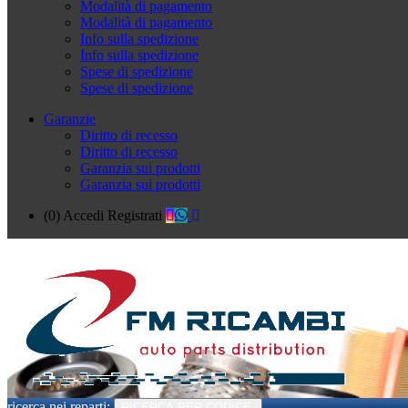
Modalità di pagamento
Modalità di pagamento
Info sulla spedizione
Info sulla spedizione
Spese di spedizione
Spese di spedizione
Garanzie
Diritto di recesso
Diritto di recesso
Garanzia sui prodotti
Garanzia sui prodotti
(0)
Accedi
Registrati
ricerca nei reparti:
RICERCA PER CODICE