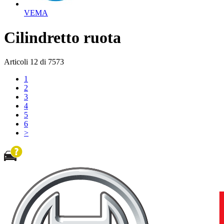
VEMA
Cilindretto ruota
Articoli
12
di
7573
1
2
3
4
5
6
>