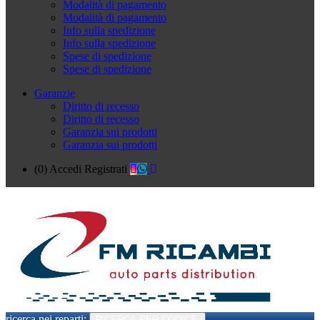
Modalità di pagamento
Modalità di pagamento
Info sulla spedizione
Info sulla spedizione
Spese di spedizione
Spese di spedizione
Garanzie
Diritto di recesso
Diritto di recesso
Garanzia sui prodotti
Garanzia sui prodotti
(0)
Accedi
Registrati
ricerca nei reparti:
RICERCA PER CODICE