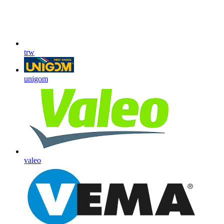
trw
unigom
valeo