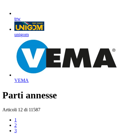
trw
unigom
VEMA
Parti annesse
Articoli
12
di
11587
1
2
3