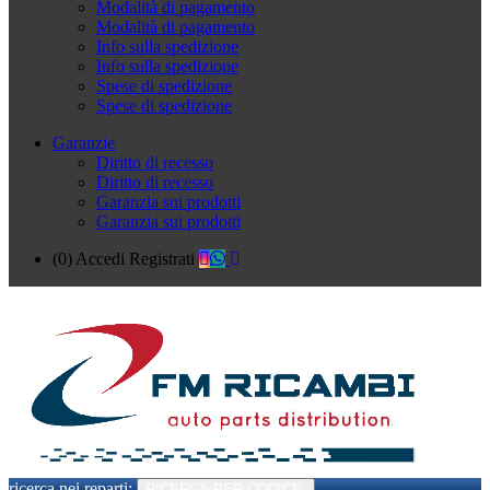
Modalità di pagamento
Modalità di pagamento
Info sulla spedizione
Info sulla spedizione
Spese di spedizione
Spese di spedizione
Garanzie
Diritto di recesso
Diritto di recesso
Garanzia sui prodotti
Garanzia sui prodotti
(0)
Accedi
Registrati
ricerca nei reparti:
RICERCA PER CODICE