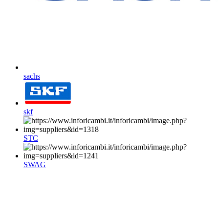
sachs
skf
STC
SWAG