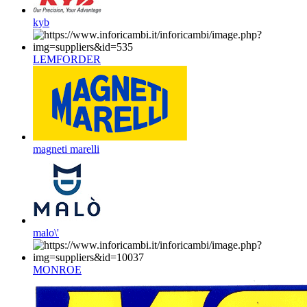
kyb
LEMFORDER
magneti marelli
malo\'
MONROE