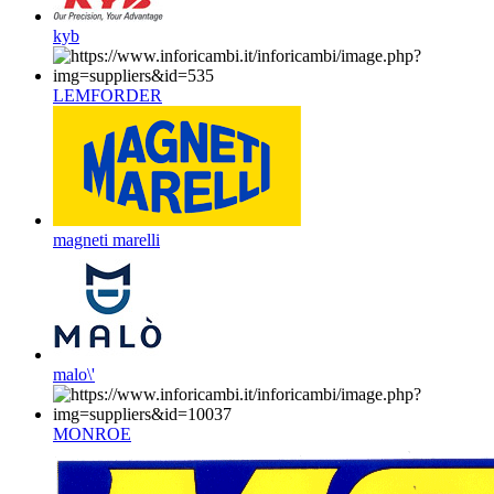
kyb
LEMFORDER
magneti marelli
malo\'
MONROE