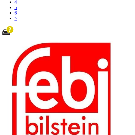
4
5
6
>