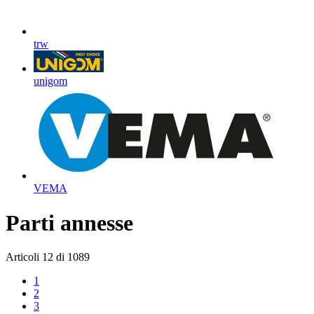
trw
unigom
VEMA
Parti annesse
Articoli
12
di
1089
1
2
3