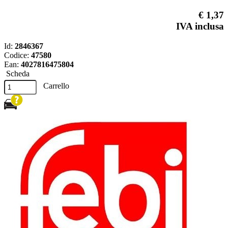
€ 1,37
IVA inclusa
Id:
2846367
Codice:
47580
Ean:
4027816475804
Scheda
Carrello