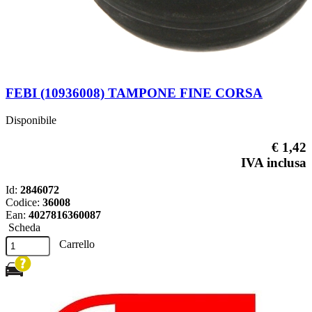
FEBI (10936008) TAMPONE FINE CORSA
Disponibile
€ 1,42
IVA inclusa
Id:
2846072
Codice:
36008
Ean:
4027816360087
Scheda
Carrello