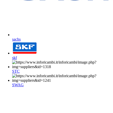
sachs
skf
STC
SWAG