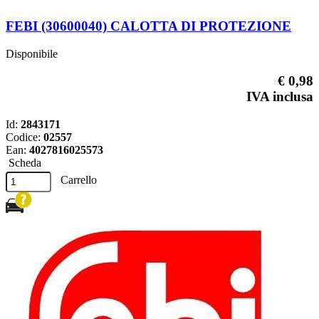
FEBI (30600040) CALOTTA DI PROTEZIONE
Disponibile
€ 0,98
IVA inclusa
Id:
2843171
Codice:
02557
Ean:
4027816025573
Scheda
Carrello