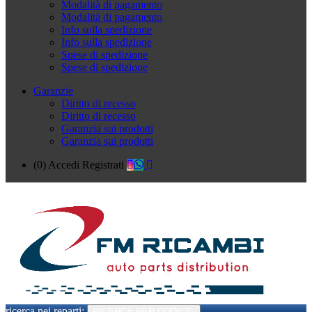
Modalità di pagamento
Modalità di pagamento
Info sulla spedizione
Info sulla spedizione
Spese di spedizione
Spese di spedizione
Garanzie
Diritto di recesso
Diritto di recesso
Garanzia sui prodotti
Garanzia sui prodotti
(0)
Accedi
Registrati
ricerca nei reparti:
RICERCA PER CODICE