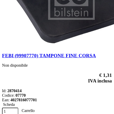
FEBI (99907770) TAMPONE FINE CORSA
Non disponibile
€ 1,31
IVA inclusa
Id:
2870414
Codice:
07770
Ean:
4027816077701
Scheda
Carrello