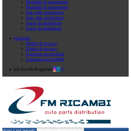
Modalità di pagamento
Modalità di pagamento
Info sulla spedizione
Info sulla spedizione
Spese di spedizione
Spese di spedizione
Garanzie
Diritto di recesso
Diritto di recesso
Garanzia sui prodotti
Garanzia sui prodotti
(0)
Accedi
Registrati
ricerca nei reparti:
RICERCA PER CODICE