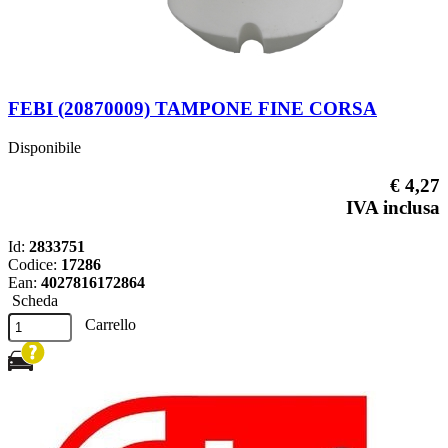
FEBI (20870009) TAMPONE FINE CORSA
Disponibile
€ 4,27
IVA inclusa
Id:
2833751
Codice:
17286
Ean:
4027816172864
Scheda
Carrello