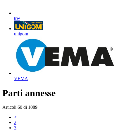
trw
unigom
VEMA
Parti annesse
Articoli
60
di
1089
<
2
3