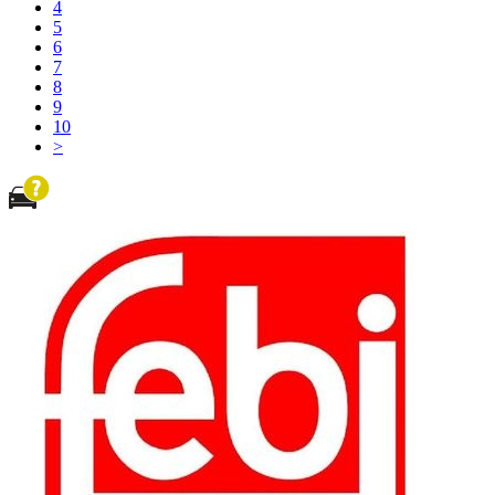
4
5
6
7
8
9
10
>