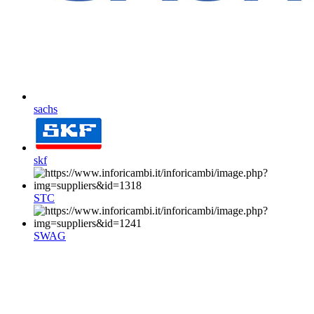
sachs
skf
STC
SWAG