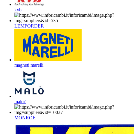
kyb
LEMFORDER
magneti marelli
malo\'
MONROE