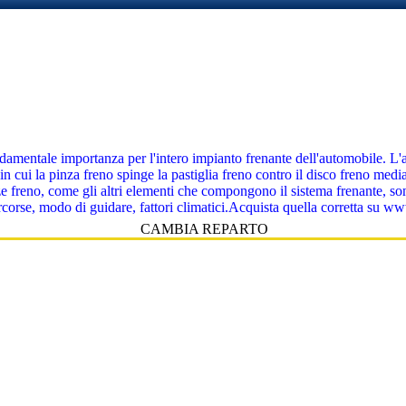
mentale importanza per l'intero impianto frenante dell'automobile. L'attr
cui la pinza freno spinge la pastiglia freno contro il disco freno media
nze freno, come gli altri elementi che compongono il sistema frenante, so
 percorse, modo di guidare, fattori climatici.Acquista quella corretta su
CAMBIA REPARTO