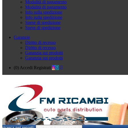
Modalità di pagamento
Modalità di pagamento
Info sulla spedizione
Info sulla spedizione
Spese di spedizione
Spese di spedizione
Garanzie
Diritto di recesso
Diritto di recesso
Garanzia sui prodotti
Garanzia sui prodotti
(0)
Accedi
Registrati
ricerca nei reparti:
RICERCA PER CODICE