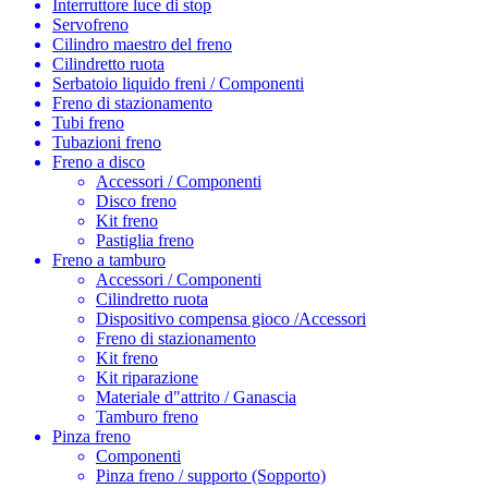
Interruttore luce di stop
Servofreno
Cilindro maestro del freno
Cilindretto ruota
Serbatoio liquido freni / Componenti
Freno di stazionamento
Tubi freno
Tubazioni freno
Freno a disco
Accessori / Componenti
Disco freno
Kit freno
Pastiglia freno
Freno a tamburo
Accessori / Componenti
Cilindretto ruota
Dispositivo compensa gioco /Accessori
Freno di stazionamento
Kit freno
Kit riparazione
Materiale d"attrito / Ganascia
Tamburo freno
Pinza freno
Componenti
Pinza freno / supporto (Sopporto)