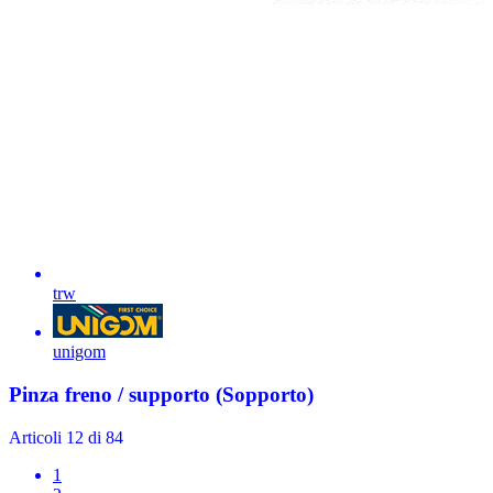
trw
unigom
Pinza freno / supporto (Sopporto)
Articoli
12
di
84
1