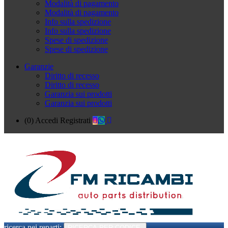
Modalità di pagamento
Modalità di pagamento
Info sulla spedizione
Info sulla spedizione
Spese di spedizione
Spese di spedizione
Garanzie
Diritto di recesso
Diritto di recesso
Garanzia sui prodotti
Garanzia sui prodotti
(0)
Accedi
Registrati
ricerca nei reparti:
RICERCA PER CODICE