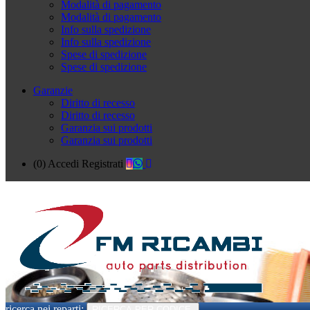
Modalità di pagamento
Modalità di pagamento
Info sulla spedizione
Info sulla spedizione
Spese di spedizione
Spese di spedizione
Garanzie
Diritto di recesso
Diritto di recesso
Garanzia sui prodotti
Garanzia sui prodotti
(0)
Accedi
Registrati
ricerca nei reparti:
RICERCA PER CODICE