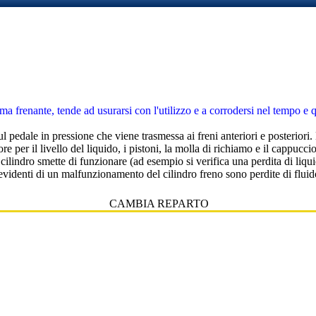
a frenante, tende ad usurarsi con l'utilizzo e a corrodersi nel tempo e qu
l pedale in pressione che viene trasmessa ai freni anteriori e posteriori
ore per il livello del liquido, i pistoni, la molla di richiamo e il cappu
ilindro smette di funzionare (ad esempio si verifica una perdita di liquid
ù evidenti di un malfunzionamento del cilindro freno sono perdite di fluid
CAMBIA REPARTO